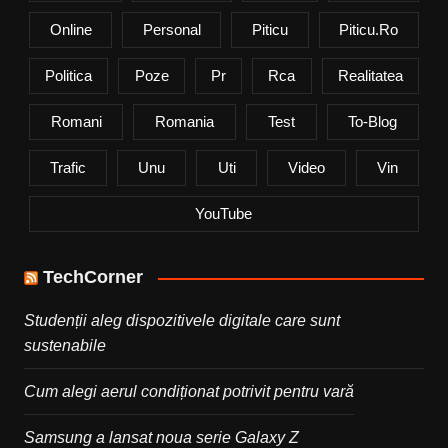
Online
Personal
Piticu
Piticu.ro
Politica
Poze
Pr
Rca
Realitatea
Romani
Romania
Test
To-Blog
Trafic
Unu
Uti
Video
Vin
YouTube
TechCorner
Studenții aleg dispozitivele digitale care sunt
sustenabile
Cum alegi aerul condiționat potrivit pentru vară
Samsung a lansat noua serie Galaxy Z