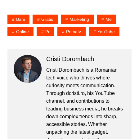
si pana la urma compania
asta nu face decat sa
coloreze schite desenate
Bani
Gratis
Marketing
Me
de client. Pe astea se…
Online
Pr
Primatv
YouTube
Cristi Dorombach
Cristi Dorombach is a Romanian
tech voice who thrives where
curiosity meets communication.
Through dcristi.ro, his YouTube
channel, and contributions to
leading business media, he breaks
down complex trends into sharp,
accessible stories. Whether
unpacking the latest gadget,