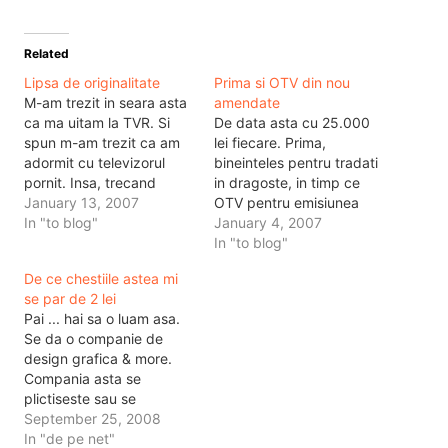
Related
Lipsa de originalitate
Prima si OTV din nou
M-am trezit in seara asta
amendate
ca ma uitam la TVR. Si
De data asta cu 25.000
spun m-am trezit ca am
lei fiecare. Prima,
adormit cu televizorul
bineinteles pentru tradati
pornit. Insa, trecand
in dragoste, in timp ce
peste jurnalele de stiri in
January 13, 2007
OTV pentru emisiunea
care se nimeresc cadre
In "to blog"
unui clarvazator care
January 4, 2007
gresite cu Prelipceanu, in
facea preziceri in direct.
In "to blog"
care betele intra in emisie
In timp ce astia de la
De ce chestiile astea mi
cu decalaj intre sunet si
PrimaTV cred ca fac
se par de 2 lei
imagine, sau care intra
chestii in adins ca sa le
Pai ... hai sa o luam asa.
pe…
rada in fata alora de la
Se da o companie de
CNA pentru…
design grafica & more.
Compania asta se
plictiseste sau se
enerveaza la un moment
September 25, 2008
dat ca apar clienti cu idei
In "de pe net"