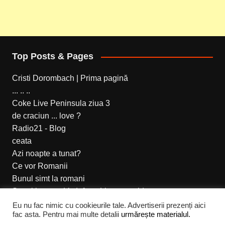
Top Posts & Pages
Cristi Dorombach | Prima pagină
... .. ..
Coke Live Peninsula ziua 3
de craciun ... love ?
Radio21 - Blog
ceata
Azi noapte a tunat?
Ce vor Romanii
Bunul simt la romani
Setari internet Vodafone Live prepaid
Eu nu fac nimic cu cookieurile tale. Advertiserii prezenți aici
fac asta. Pentru mai multe detalii
urmărește materialul.