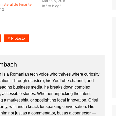
s-a apucat sa promoveze banci
March 8, 2010
nisterul de Finante
comerciale. Si nu orice banci, ci
In "to blog"
010
alea care au cele mai proaste
credite, cele mai mari dobanzi si…
Proteste
ombach
 is a Romanian tech voice who thrives where curiosity
ion. Through dcristi.ro, his YouTube channel, and
 leading business media, he breaks down complex
, accessible stories. Whether unpacking the latest
g a market shift, or spotlighting local innovation, Cristi
clarity, wit, and a knack for sparking conversation. His
im not just as a commentator, but as a connector —