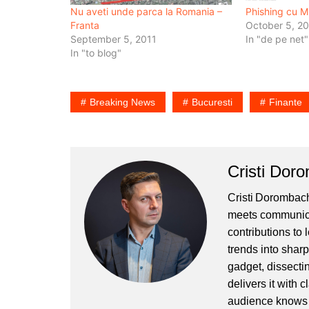
Nu aveti unde parca la Romania –
Phishing cu Mi
Franta
October 5, 2
September 5, 2011
In "de pe net"
In "to blog"
Breaking News
Bucuresti
Finante
Cristi Dor
Cristi Dorombach
meets communicat
contributions to
trends into sharp
gadget, dissectin
delivers it with 
audience knows h