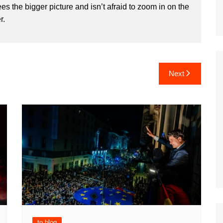
 the bigger picture and isn’t afraid to zoom in on the
r.
Next
to blog