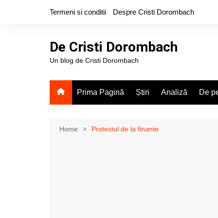
Skip
Termeni si conditii
Despre Cristi Dorombach
to
content
De Cristi Dorombach
Un blog de Cristi Dorombach
Prima Pagină
Știri
Analiză
De pe
Home
Protestul de la finante