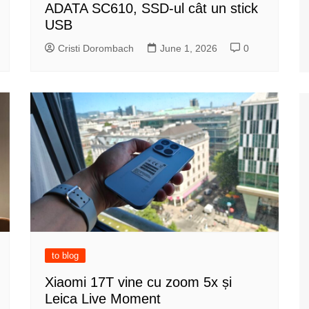
ADATA SC610, SSD-ul cât un stick
USB
Cristi Dorombach
June 1, 2026
0
to blog
Xiaomi 17T vine cu zoom 5x și
Leica Live Moment