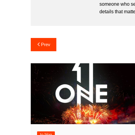
someone who sees
details that matte
Post
Prev
navigation
to blog