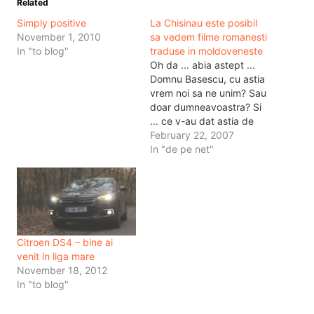
Related
Simply positive
La Chisinau este posibil
November 1, 2010
sa vedem filme romanesti
In "to blog"
traduse in moldoveneste
Oh da ... abia astept ...
Domnu Basescu, cu astia
vrem noi sa ne unim? Sau
doar dumneavoastra? Si
... ce v-au dat astia de
baut cand ati fost la
February 22, 2007
Chisinau sa dati drumu la
In "de pe net"
vize pentru Romania?
Cred ca o bautura ieftina.
Nu stiu de ce zic asta ...…
Citroen DS4 – bine ai
venit in liga mare
November 18, 2012
In "to blog"