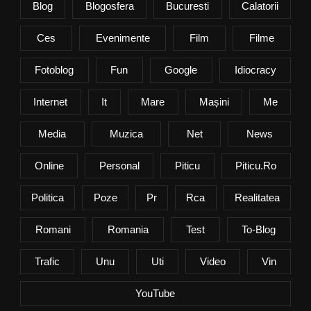
Blog
Blogosfera
Bucuresti
Calatorii
Ces
Evenimente
Film
Filme
Fotoblog
Fun
Google
Idiocracy
Internet
It
Mare
Mașini
Me
Media
Muzica
Net
News
Online
Personal
Piticu
Piticu.ro
Politica
Poze
Pr
Rca
Realitatea
Romani
Romania
Test
To-Blog
Trafic
Unu
Uti
Video
Vin
YouTube