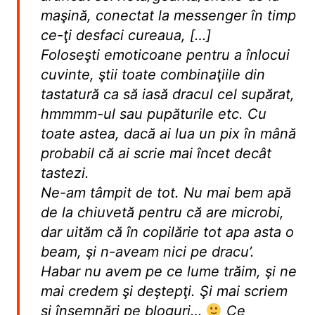
maşină, conectat la messenger în timp
ce-ţi desfaci cureaua, […]
Foloseşti emoticoane pentru a înlocui
cuvinte, ştii toate combinaţiile din
tastatură ca să iasă dracul cel supărat,
hmmmm-ul sau pupăturile etc. Cu
toate astea, dacă ai lua un pix în mână
probabil că ai scrie mai încet decât
tastezi.
Ne-am tâmpit de tot. Nu mai bem apă
de la chiuvetă pentru că are microbi,
dar uităm că în copilărie tot apa asta o
beam, şi n-aveam nici pe dracu’.
Habar nu avem pe ce lume trăim, şi ne
mai credem şi deştepţi. Şi mai scriem
şi însemnări pe bloguri…
Ce