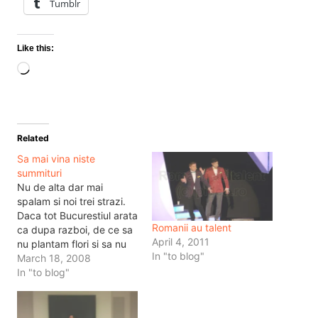
Tumblr
Like this:
Loading…
Related
Sa mai vina niste
summituri
Nu de alta dar mai
spalam si noi trei strazi.
Daca tot Bucurestiul arata
Romanii au talent
ca dupa razboi, de ce sa
April 4, 2011
nu plantam flori si sa nu
In "to blog"
facem curat exact pe
March 18, 2008
arterele pe care vor
In "to blog"
merge Bush, Putin si alti
demnitari. De fapt nici
macar Bush sau Putin, ca