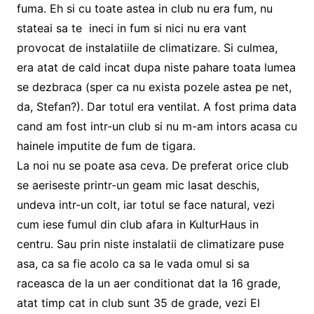
fuma. Eh si cu toate astea in club nu era fum, nu
stateai sa te ineci in fum si nici nu era vant
provocat de instalatiile de climatizare. Si culmea,
era atat de cald incat dupa niste pahare toata lumea
se dezbraca (sper ca nu exista pozele astea pe net,
da, Stefan?). Dar totul era ventilat. A fost prima data
cand am fost intr-un club si nu m-am intors acasa cu
hainele imputite de fum de tigara.
La noi nu se poate asa ceva. De preferat orice club
se aeriseste printr-un geam mic lasat deschis,
undeva intr-un colt, iar totul se face natural, vezi
cum iese fumul din club afara in KulturHaus in
centru. Sau prin niste instalatii de climatizare puse
asa, ca sa fie acolo ca sa le vada omul si sa
raceasca de la un aer conditionat dat la 16 grade,
atat timp cat in club sunt 35 de grade, vezi El