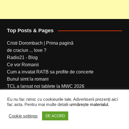
Top Posts & Pages
Cristi Dorombach | Prima pagină
de craciun ... love ?
Radio21 - Blog
Ce vor Romanii
Cum a invatat RATB sa profite de concerte
Bunul simt la romani
TCL a lansat noi tablete la MWC 2026
TCL aduce noi soluții Wi-Fi 7 accesibile
Eu nu fac nimic cu cookieurile tale. Advertiserii prezenți aici
Coke Live Peninsula ziua 3
fac asta. Pentru mai multe detalii
urmărește materialul.
... .. ..
Cookie settings
DE ACORD