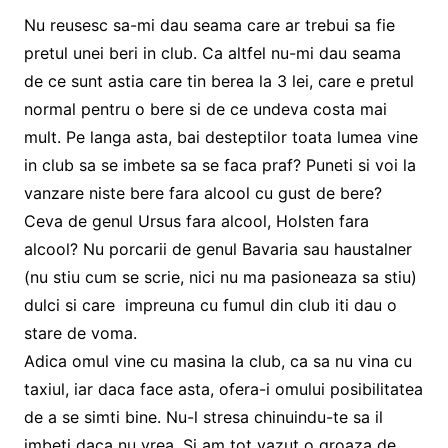
Nu reusesc sa-mi dau seama care ar trebui sa fie
pretul unei beri in club. Ca altfel nu-mi dau seama
de ce sunt astia care tin berea la 3 lei, care e pretul
normal pentru o bere si de ce undeva costa mai
mult. Pe langa asta, bai desteptilor toata lumea vine
in club sa se imbete sa se faca praf? Puneti si voi la
vanzare niste bere fara alcool cu gust de bere?
Ceva de genul Ursus fara alcool, Holsten fara
alcool? Nu porcarii de genul Bavaria sau haustalner
(nu stiu cum se scrie, nici nu ma pasioneaza sa stiu)
dulci si care impreuna cu fumul din club iti dau o
stare de voma.
Adica omul vine cu masina la club, ca sa nu vina cu
taxiul, iar daca face asta, ofera-i omului posibilitatea
de a se simti bine. Nu-l stresa chinuindu-te sa il
imbeti daca nu vrea. Si am tot vazut o groaza de