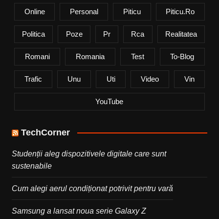
Online
Personal
Piticu
Piticu.ro
Politica
Poze
Pr
Rca
Realitatea
Romani
Romania
Test
To-Blog
Trafic
Unu
Uti
Video
Vin
YouTube
TechCorner
Studenții aleg dispozitivele digitale care sunt
sustenabile
Cum alegi aerul condiționat potrivit pentru vară
Samsung a lansat noua serie Galaxy Z