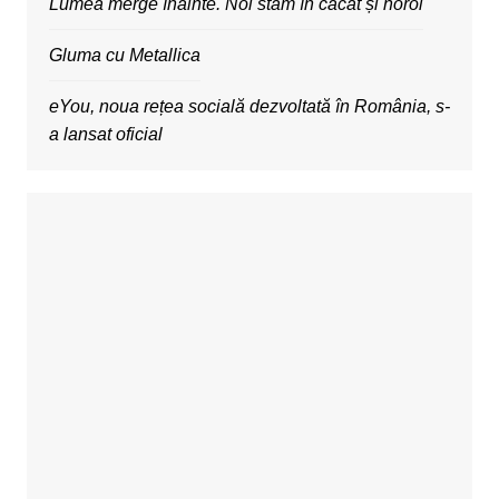
Lumea merge înainte. Noi stăm în căcat și noroi
Gluma cu Metallica
eYou, noua rețea socială dezvoltată în România, s-
a lansat oficial