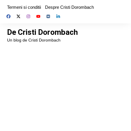
Skip
Termeni si conditii
Despre Cristi Dorombach
to
content
De Cristi Dorombach
Un blog de Cristi Dorombach