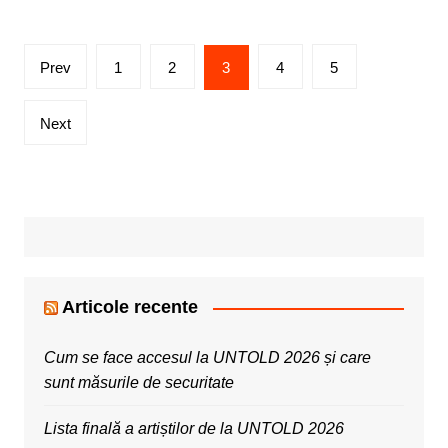
Posts
Prev
1
2
3
4
5
pagination
Next
Articole recente
Cum se face accesul la UNTOLD 2026 și care
sunt măsurile de securitate
Lista finală a artiștilor de la UNTOLD 2026