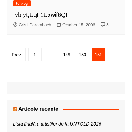
to blog
!vb:yt,UqF1Uxwif6Q!
Cristi Dorombach
October 15, 2006
3
Posts
Prev
1
…
149
150
151
pagination
Articole recente
Lista finală a artiștilor de la UNTOLD 2026