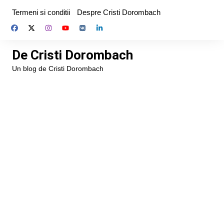
Skip
Termeni si conditii
Despre Cristi Dorombach
to
content
De Cristi Dorombach
Un blog de Cristi Dorombach