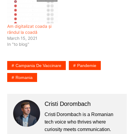
s-a vaccinat în ianuarie,
primăvară oamenii care
odată cu medicii, poate
au plecat…
sunt medicii sufletelor
noastre și…
Am digitalizat coada și
rândul la coadă
March 15, 2021
In "to blog"
Campania De Vaccinare
Pandemie
Romania
Cristi Dorombach
Cristi Dorombach is a Romanian
tech voice who thrives where
curiosity meets communication.