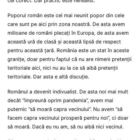
cel corect. Dar practic este nerealist.
Poporul român este cel mai neunit popor din cele
care sunt pe aici prin zona noastră. De asta avem
milioane de români plecați în Europa, de asta avem
această ură de clasă și această lipsă de respect
pentru această țară. România este un stat în aceste
granițe, doar pentru faptul că nu are nimeni pretenții
teritoriale aici, nici nu au la ce să aibă pretenții
teritoriale. Dar asta e altă discuție.
Românul a devenit indivualist. De asta noi mai mult
decât ”împreună oprim pandemia”, avem mai
puternic ”să moară capra vecinului”. Nu avem ”să
facem capra vecinului prosperă pentru noi”, ci doar
să moară. Dacă eu nu am, să nu aibă nici vecinul.