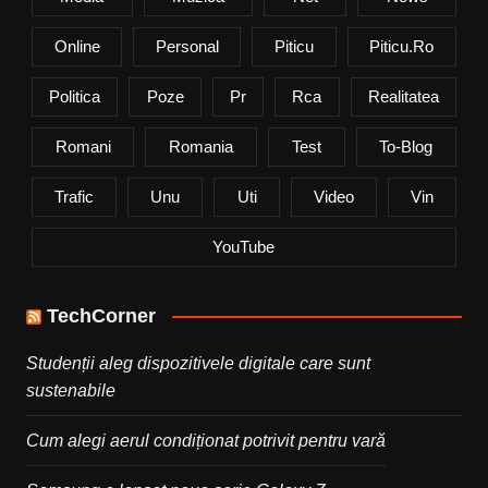
Online
Personal
Piticu
Piticu.ro
Politica
Poze
Pr
Rca
Realitatea
Romani
Romania
Test
To-Blog
Trafic
Unu
Uti
Video
Vin
YouTube
TechCorner
Studenții aleg dispozitivele digitale care sunt
sustenabile
Cum alegi aerul condiționat potrivit pentru vară