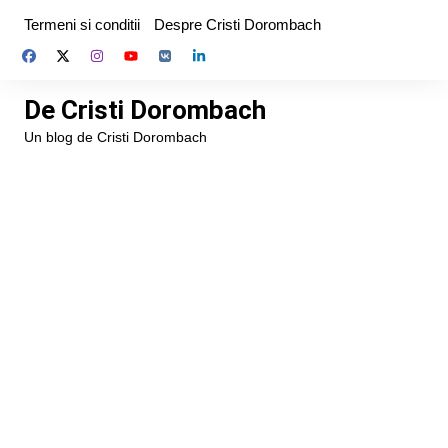
Skip
Termeni si conditii
Despre Cristi Dorombach
to
content
De Cristi Dorombach
Un blog de Cristi Dorombach