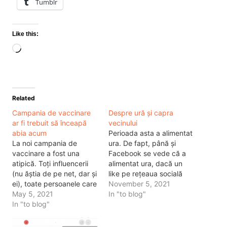
Tumblr
Like this:
Loading…
Related
Campania de vaccinare
Despre ură și capra
ar fi trebuit să înceapă
vecinului
abia acum
Perioada asta a alimentat
La noi campania de
ura. De fapt, până și
vaccinare a fost una
Facebook se vede că a
atipică. Toți influencerii
alimentat ura, dacă un
(nu ăștia de pe net, dar și
like pe rețeaua socială
ei), toate persoanele care
era de 5 ori mai puțin
November 5, 2021
trebuiau să se influențeze
May 5, 2021
important ca un emoticon
In "to blog"
oamenii ca să se
In "to blog"
angry.
Iar această ură
vaccineze au făcut-o
s-a răsfrânt în mod direct
când nu trebuia. Guvernul
asupra noastră. În