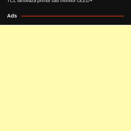
TCL lansează primul său monitor OLED+
Ads