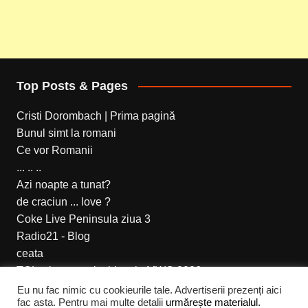
Top Posts & Pages
Cristi Dorombach | Prima pagină
Bunul simt la romani
Ce vor Romanii
... .. ..
Azi noapte a tunat?
de craciun ... love ?
Coke Live Peninsula ziua 3
Radio21 - Blog
ceata
TCL a lansat noi tablete la MWC 2026
Eu nu fac nimic cu cookieurile tale. Advertiserii prezenți aici
fac asta. Pentru mai multe detalii
urmărește materialul.