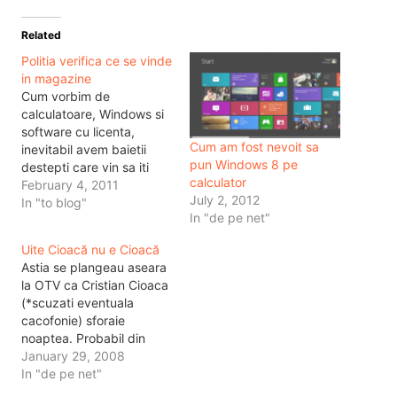
Related
Politia verifica ce se vinde
in magazine
Cum vorbim de
calculatoare, Windows si
software cu licenta,
Cum am fost nevoit sa
inevitabil avem baietii
pun Windows 8 pe
destepti care vin sa iti
calculator
instaleze tie calculatorul
February 4, 2011
July 2, 2012
cu tot ce iti trebuie pentru
In "to blog"
In "de pe net"
acasa. Asa te trezesti pe
calculator cu software si
Uite Cioacă nu e Cioacă
tu stii ca e pus de un
Astia se plangeau aseara
baiat de la magazin sau
la OTV ca Cristian Cioaca
de un baiat…
(*scuzati eventuala
cacofonie) sforaie
noaptea. Probabil din
cauza asta azi
January 29, 2008
judecatoria l-a eliberat,
In "de pe net"
dar nu a iesit din arest.