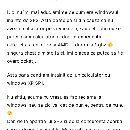
Nici nu`mi mai aduc aminte de cum era windowsul
inainte de SP2. Asta poate ca si din cauza ca nu
aveam calculator pe vremea aia, sau cel putin nu se
putea numi calculator, ci doar o experienta
nefericita a celor de la AMD … duron la 1 ghz
[
singura chestie misto la el, imi placea ca putea sa fie
overclockat].
Asta pana cand am intalnit azi un calculator cu
windows XP SP1.
Nu shtiu, acuma nu vreau sa fac reclama la
windows, sau sa zic vai cat de bun e, pentru ca nu e.
Dar, de la aparitia lui SP2 si de la concurenta acerba
care a devenit in jurul lui Microsoft, se pare ca s-au