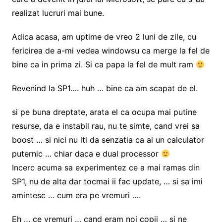
realizat lucruri mai bune.
Adica acasa, am uptime de vreo 2 luni de zile, cu
fericirea de a-mi vedea windowsu ca merge la fel de
bine ca in prima zi. Si ca papa la fel de mult ram
Revenind la SP1…. huh … bine ca am scapat de el.
si pe buna dreptate, arata el ca ocupa mai putine
resurse, da e instabil rau, nu te simte, cand vrei sa
boost … si nici nu iti da senzatia ca ai un calculator
puternic … chiar daca e dual processor
Incerc acuma sa experimentez ce a mai ramas din
SP1, nu de alta dar tocmai ii fac update, … si sa imi
amintesc … cum era pe vremuri ….
Eh … ce vremuri … cand eram noi copii … si ne