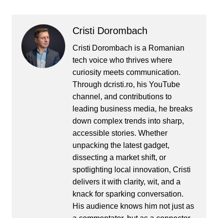
Maine vine recursul si s-ar
putea sa scape, sau nu.
Ideea e alta, individul
Cristi Dorombach
asta e arestat sub
acuzaţia de instigare la…
Cristi Dorombach is a Romanian
tech voice who thrives where
curiosity meets communication.
Through dcristi.ro, his YouTube
channel, and contributions to
leading business media, he breaks
down complex trends into sharp,
accessible stories. Whether
unpacking the latest gadget,
dissecting a market shift, or
spotlighting local innovation, Cristi
delivers it with clarity, wit, and a
knack for sparking conversation.
His audience knows him not just as