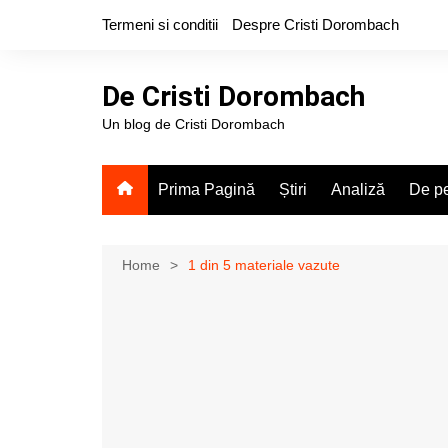
Skip
Termeni si conditii
Despre Cristi Dorombach
to
content
De Cristi Dorombach
Un blog de Cristi Dorombach
Prima Pagină
Știri
Analiză
De pe
Home
1 din 5 materiale vazute