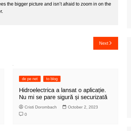
 the bigger picture and isn’t afraid to zoom in on the
r.
Next
de pe net
to blog
Hidroelectrica a lansat o aplicație.
Nu mi se pare sigură și securizată
Cristi Dorombach
October 2, 2023
0