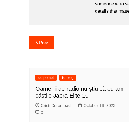
someone who sees
details that matte
Post
Prev
navigation
de pe net
to blog
Oamenii de radio nu știu că eu am
căștile Jabra Elite 10
Cristi Dorombach
October 18, 2023
0