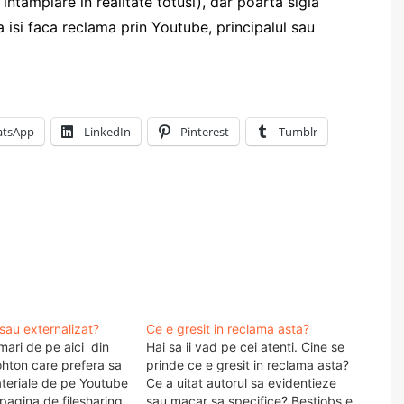
intamplare in realitate totusi), dar poarta sigla
sa isi faca reclama prin Youtube, principalul sau
tsApp
LinkedIn
Pinterest
Tumblr
sau externalizat?
Ce e gresit in reclama asta?
 mari de pe aici din
Hai sa ii vad pe cei atenti. Cine se
ohton care prefera sa
prinde ce e gresit in reclama asta?
teriale de pe Youtube
Ce a uitat autorul sa evidentieze
 pagina de filesharing
sau macar sa specifice? Bestjobs e