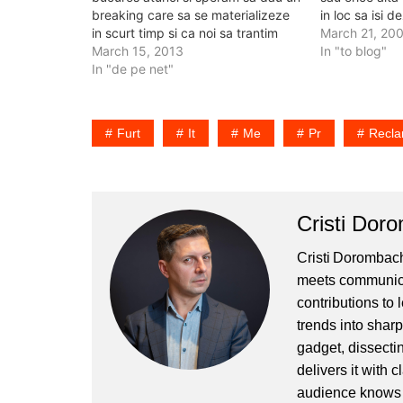
breaking care sa se materializeze
in loc sa isi d
in scurt timp si ca noi sa trantim
lor pe platform
March 21, 20
pumnul in masa si sa vedem cat de
March 15, 2013
de gandit. A
In "to blog"
mult continut video si bun se face
In "de pe net"
inca ne baza
in Romania. De…
Furt
It
Me
Pr
Recl
Cristi Dor
Cristi Dorombach
meets communicat
contributions to
trends into sharp
gadget, dissectin
delivers it with 
audience knows h