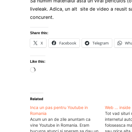
Sa numim materialul asta un viral periculos (o 
liveleak. Adica, un alt site de video a reusit 
concurent.
Share this:
X
Facebook
Telegram
Wha
Like this:
Loading…
Related
Inca un pas pentru Youtube in
Web … inside 
Romania
Tot vad situri
Acum un an de zile anuntam ca
internetul aut
vine Youtube in Romania. Eram
foloseasca ma
bucuros atunci si speram sa dau un
sau orice alta