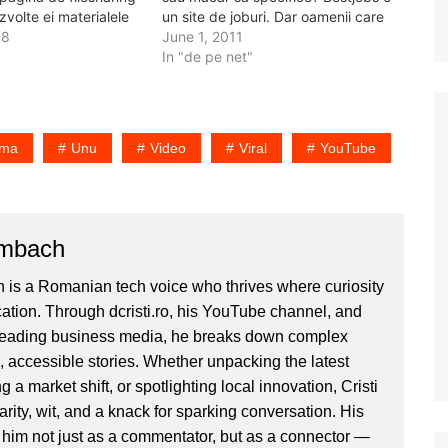
ezvolte ei materialele
un site de joburi. Dar oamenii care
ele lor. Iar asta imi da
08
se uita la televizor nu stiu asta.
June 1, 2011
dica de ce? Nu cumva
Daca asta e doar o reclama de
In "de pe net"
m prea…
branding,…
ama
Unu
Video
Viral
YouTube
ombach
 is a Romanian tech voice who thrives where curiosity
ion. Through dcristi.ro, his YouTube channel, and
 leading business media, he breaks down complex
, accessible stories. Whether unpacking the latest
g a market shift, or spotlighting local innovation, Cristi
clarity, wit, and a knack for sparking conversation. His
im not just as a commentator, but as a connector —