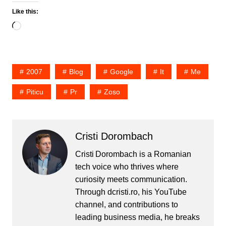
Like this:
Loading…
2007
Blog
Google
It
Me
Piticu
Pr
Zoso
Cristi Dorombach
Cristi Dorombach is a Romanian
tech voice who thrives where
curiosity meets communication.
Through dcristi.ro, his YouTube
channel, and contributions to
leading business media, he breaks