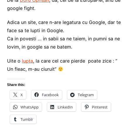
De la
Doru Oprisan
, da, cel de la EuropaFM, aflu de
google fight.
Adica un site, care n-are legatura cu Google, dar te
face sa te lupti in Google.
Ca in povesti … in sabii sa ne taiem, in pumni sa ne
lovim, in google sa ne batem.
Uite o
lupta
, la care cel care pierde poate zice : ”
Un fleac, m-au ciuruit”
Share this:
X
Facebook
Telegram
WhatsApp
LinkedIn
Pinterest
Tumblr