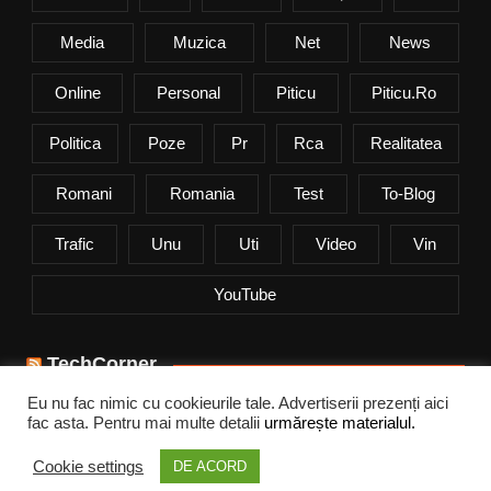
Media
Muzica
Net
News
Online
Personal
Piticu
Piticu.ro
Politica
Poze
Pr
Rca
Realitatea
Romani
Romania
Test
To-Blog
Trafic
Unu
Uti
Video
Vin
YouTube
TechCorner
Eu nu fac nimic cu cookieurile tale. Advertiserii prezenți aici
Cum alegi aerul condiționat potrivit pentru vară
fac asta. Pentru mai multe detalii
urmărește materialul.
Samsung a lansat noua serie Galaxy Z
Cookie settings
DE ACORD