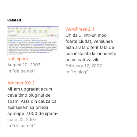
Related
WordPress 2-1
Oh da ... intr-un mod
foarte ciudat, versiunea
asta arata diferit fata de
cea instalata la innocente
Nah spam
acum cateva zile.
August 10, 2007
Features: Poti sa scrii in
February 12, 2007
In "de pe net"
limbaj html, sau in limbaj
In "to blog"
vizual. Foarte misto de
Askimet 2.0.2
atlfel. Upgrade la
Mi-am upgradat acum
scripturile de video. Acum
ceva timp pluginul de
se integreaza YouTube,
spam. Asta din cauza ca
Google, metacafe si alte
ajunsesem sa prinda
situri de…
aproape 2.000 de spam-
uri pe zi si probabil ca
June 20, 2007
asta dauneaza sanatatii.
In "de pe net"
In schimb, acum scapa