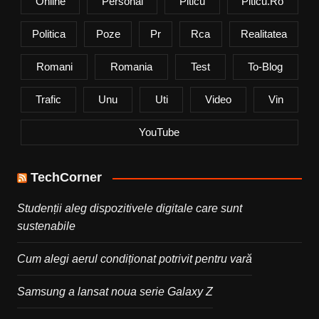
Online
Personal
Piticu
Piticu.ro
Politica
Poze
Pr
Rca
Realitatea
Romani
Romania
Test
To-Blog
Trafic
Unu
Uti
Video
Vin
YouTube
TechCorner
Studenții aleg dispozitivele digitale care sunt
sustenabile
Cum alegi aerul condiționat potrivit pentru vară
Samsung a lansat noua serie Galaxy Z