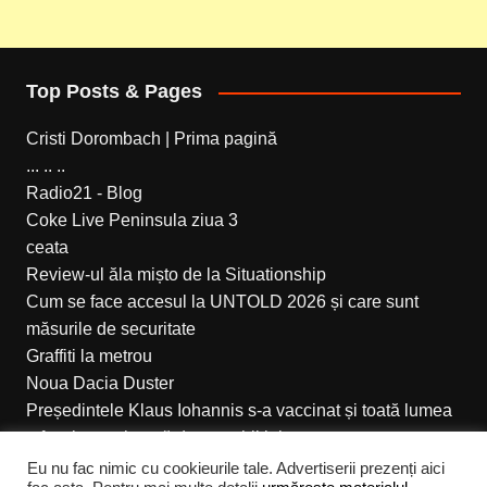
Top Posts & Pages
Cristi Dorombach | Prima pagină
... .. ..
Radio21 - Blog
Coke Live Peninsula ziua 3
ceata
Review-ul ăla mișto de la Situationship
Cum se face accesul la UNTOLD 2026 și care sunt
măsurile de securitate
Graffiti la metrou
Noua Dacia Duster
Președintele Klaus Iohannis s-a vaccinat și toată lumea
a fost impresionată de mușchii lui
Eu nu fac nimic cu cookieurile tale. Advertiserii prezenți aici