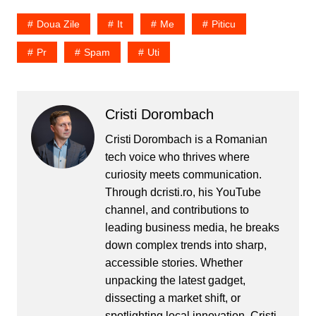
spam pe site. Partea
buna e ca i-am gasit si
Doua Zile
It
Me
Piticu
solutie. Adica ai ultimul
plugin Askimet si inca iti…
Pr
Spam
Uti
Cristi Dorombach
Cristi Dorombach is a Romanian
tech voice who thrives where
curiosity meets communication.
Through dcristi.ro, his YouTube
channel, and contributions to
leading business media, he breaks
down complex trends into sharp,
accessible stories. Whether
unpacking the latest gadget,
dissecting a market shift, or
spotlighting local innovation, Cristi