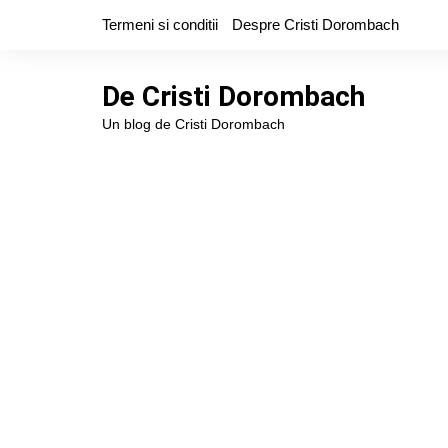
Skip
Termeni si conditii
Despre Cristi Dorombach
to
content
De Cristi Dorombach
Un blog de Cristi Dorombach