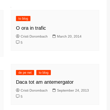
to blog
O ora in trafic
Cristi Dorombach
March 20, 2014
5
de pe net
to blog
Daca tot am antemergator
Cristi Dorombach
September 24, 2013
5