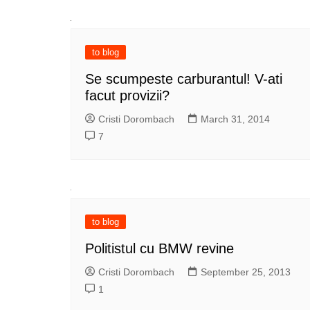
to blog
Se scumpeste carburantul! V-ati
facut provizii?
Cristi Dorombach
March 31, 2014
7
to blog
Politistul cu BMW revine
Cristi Dorombach
September 25, 2013
1