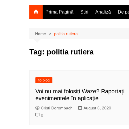
Prima Pagină
Știri
Analiză
De pe
Home
politia rutiera
Tag:
politia rutiera
to blog
Voi nu mai folosiți Waze? Raportați
evenimentele în aplicație
Cristi Dorombach
August 6, 2020
0