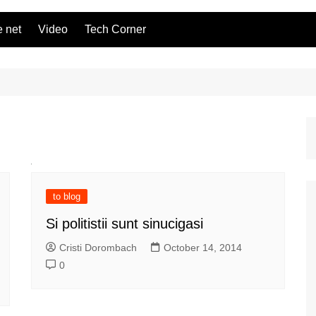
 net
Video
Tech Corner
to blog
Si politistii sunt sinucigasi
Cristi Dorombach
October 14, 2014
0