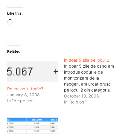
Like this:
Loading…
Related
in doar 5 zile pe locul 2
In doar 5 zile de cand am
introdus codurile de
monitorizare de la
neogen, am urcat brusc
Pe ce loc in trafic?
pe locul 2 din categoria
January 8, 2008
bloguri de la ei de pe site.
October 18, 2006
In "de pe net"
Oricum chestiile astea
In "to blog"
sunt subiective pentru ca
am avut 2 zile de
downtime de cand a
inceput monitorizarea
sitului, pentru motive…