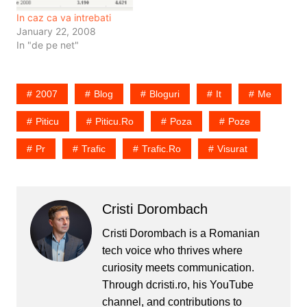
In caz ca va intrebati
January 22, 2008
In "de pe net"
2007
Blog
Bloguri
It
Me
Piticu
Piticu.ro
Poza
Poze
Pr
Trafic
Trafic.ro
Visurat
Cristi Dorombach
Cristi Dorombach is a Romanian
tech voice who thrives where
curiosity meets communication.
Through dcristi.ro, his YouTube
channel, and contributions to