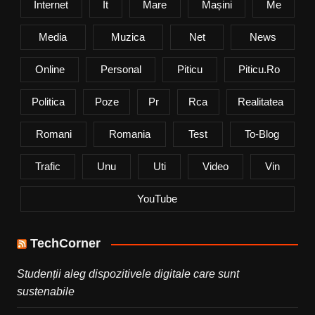
Internet
It
Mare
Mașini
Me
Media
Muzica
Net
News
Online
Personal
Piticu
Piticu.ro
Politica
Poze
Pr
Rca
Realitatea
Romani
Romania
Test
To-Blog
Trafic
Unu
Uti
Video
Vin
YouTube
TechCorner
Studenții aleg dispozitivele digitale care sunt
sustenabile