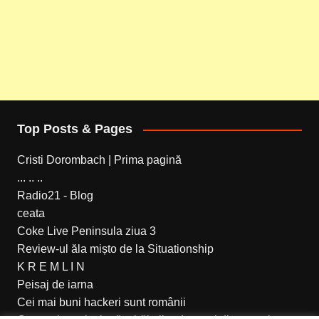
Top Posts & Pages
Cristi Dorombach | Prima pagină
... .. ..
Radio21 - Blog
ceata
Coke Live Peninsula ziua 3
Review-ul ăla mișto de la Situationship
K R E M L I N
Peisaj de iarna
Cei mai buni hackeri sunt românii