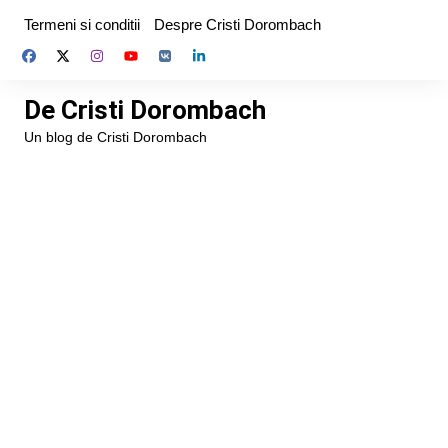
Skip
Termeni si conditii
Despre Cristi Dorombach
to
content
De Cristi Dorombach
Un blog de Cristi Dorombach