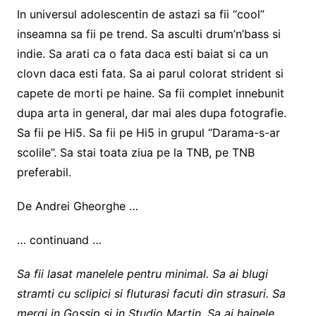
In universul adolescentin de astazi sa fii “cool”
inseamna sa fii pe trend. Sa asculti drum’n’bass si
indie. Sa arati ca o fata daca esti baiat si ca un
clovn daca esti fata. Sa ai parul colorat strident si
capete de morti pe haine. Sa fii complet innebunit
dupa arta in general, dar mai ales dupa fotografie.
Sa fii pe Hi5. Sa fii pe Hi5 in grupul “Darama-s-ar
scolile”. Sa stai toata ziua pe la TNB, pe TNB
preferabil.
De Andrei Gheorghe …
… continuand …
Sa fii lasat manelele pentru minimal. Sa ai blugi
stramti cu sclipici si fluturasi facuti din strasuri. Sa
mergi in Gossip si in Studio Martin. Sa ai hainele