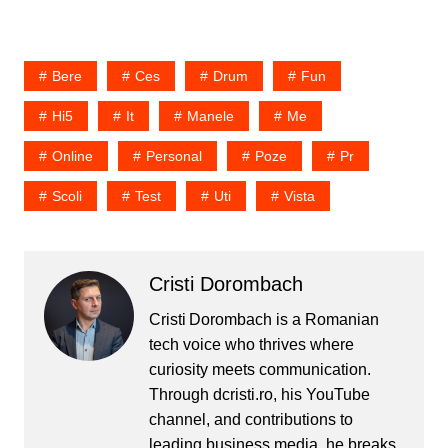
Bere
Ces
Drum
Fun
Hi5
It
Manele
Me
Online
Personal
Poze
Pr
Scoli
Test
Uti
Vista
Cristi Dorombach
Cristi Dorombach is a Romanian
tech voice who thrives where
curiosity meets communication.
Through dcristi.ro, his YouTube
channel, and contributions to
leading business media, he breaks