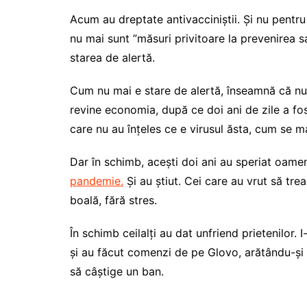
Acum au dreptate antivacciniștii. Și nu pentr
nu mai sunt ”măsuri privitoare la prevenirea 
starea de alertă.
Cum nu mai e stare de alertă, înseamnă că nu 
revine economia, după ce doi ani de zile a fos
care nu au înțeles ce e virusul ăsta, cum se m
Dar în schimb, acești doi ani au speriat oame
pandemie.
Și au știut. Cei care au vrut să tre
boală, fără stres.
În schimb ceilalți au dat unfriend prietenilor. 
și au făcut comenzi de pe Glovo, arătându-și su
să câștige un ban.