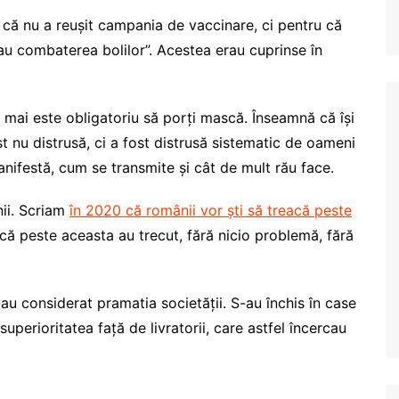
u că nu a reușit campania de vaccinare, ci pentru că
sau combaterea bolilor”. Acestea erau cuprinse în
mai este obligatoriu să porți mască. Înseamnă că își
t nu distrusă, ci a fost distrusă sistematic de oameni
anifestă, cum se transmite și cât de mult rău face.
nii. Scriam
în 2020 că românii vor ști să treacă peste
acă peste aceasta au trecut, fără nicio problemă, fără
I-au considerat pramatia societății. S-au închis în case
perioritatea față de livratorii, care astfel încercau