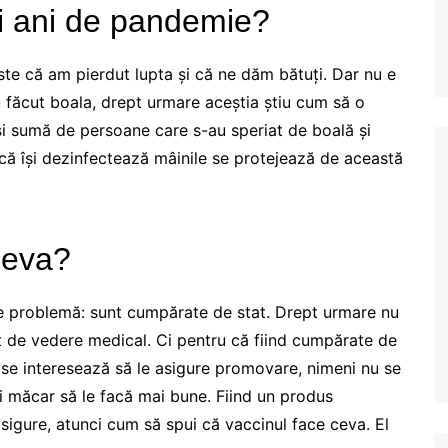
i ani de pandemie?
ste că am pierdut lupta și că ne dăm bătuți. Dar nu e
 făcut boala, drept urmare aceștia știu cum să o
i sumă de persoane care s-au speriat de boală și
acă își dezinfectează mâinile se protejează de această
ceva?
e problemă: sunt cumpărate de stat. Drept urmare nu
t de vedere medical. Ci pentru că fiind cumpărate de
u se interesează să le asigure promovare, nimeni nu se
ci măcar să le facă mai bune. Fiind un produs
asigure, atunci cum să spui că vaccinul face ceva. El