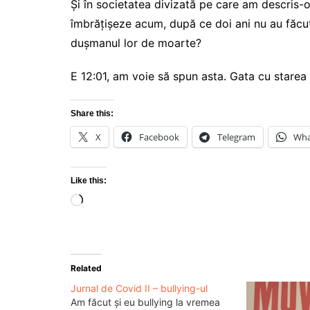
Și în societatea divizată pe care am descris-
îmbrățișeze acum, după ce doi ani nu au făcut
dușmanul lor de moarte?
E 12:01, am voie să spun asta. Gata cu starea 
Share this:
X
Facebook
Telegram
Wha
Like this:
Loading…
Related
Jurnal de Covid II – bullying-ul
Am făcut și eu bullying la vremea