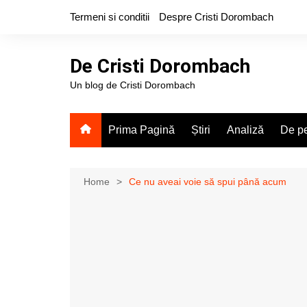
Skip
Termeni si conditii
Despre Cristi Dorombach
to
content
De Cristi Dorombach
Un blog de Cristi Dorombach
Prima Pagină
Știri
Analiză
De pe
Home
Ce nu aveai voie să spui până acum