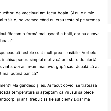
.
ducători de vaccinuri am făcut boala. Și nu e nimic
i trăit-o, pe vremea când nu erau teste și pe vremea
inul făceam o formă mai ușoară a bolii, dar nu cumva
 boala?
spuneau că testele sunt mult prea sensibile. Vorbele
t închise pentru simplul motiv că era stare de alertă
cuvinte, doi ani n-am mai avut gripă sau răceală că au
ost mai puțină panică?
ament? Mă gândesc și eu. Ai făcut covid, se tratează
 scadă temperatura și așteptăm ca virusul să plece
ticorpi și ar fi trebuit să fie suficient? Doar mă