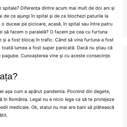
 spitale? Diferența dintre acum mai mult de doi ani și
de ce ajungi în spital și de ce blochezi paturile la
i o duceai pe picioare, acasă, în spital sau între patru
Vrei să facem o paralelă? O facem pe cea cu furtuna
 și a fost blocaj în trafic. Când să vina furtuna a fost
, toată lumea a fost super panicată. Dacă nu știau că
ce pagube. Cunoașterea vine și cu aceste consecințe.
iața?
iei așa cum a apărut pandemia. Pocnind din degete,
lă în România. Legal nu e nicio lege ca să te protejeze
edii medicale. Ok, statul nu mai are bani să plătească
tit.