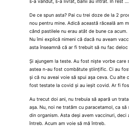
s-a vândut, s-a livrat, banii au intrat. În rest …
De ce spun asta? Pai cu trei doze de la 2 pro
nou pentru mine. Adică această răceală am ma
când pastilele nu erau atât de bune ca acum.
Nu îmi explică nimeni că dacă nu aveam vacc
asta înseamnă că ar fi trebuit să nu fac deloc
Și ajungem la teste. Au fost niște vorbe care 
astea n-au fost combătute științific. Ci au fos
și că nu aveai voie să spui așa ceva. Cu alte 
fost testate la covid și au ieșit covid. Ar fi f
Au trecut doi ani, nu trebuia să apară un trat
așa. Nu, noi ne tratăm cu paracetamol, ca să
din organism. Asta deși avem vaccinuri, deci an
întreb. Acum am voie să mă întreb.