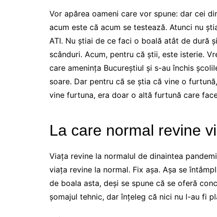
Vor apărea oameni care vor spune: dar cei din
acum este că acum se testează. Atunci nu știai 
ATI. Nu știai de ce faci o boală atât de dură ș
scânduri. Acum, pentru că știi, este isterie. 
care amenința Bucureștiul și s-au închis școlile
soare. Dar pentru că se știa că vine o furtună
vine furtuna, era doar o altă furtună care fa
La care normal revine v
Viața revine la normalul de dinaintea pandem
viața revine la normal. Fix așa. Așa se întâmp
de boala asta, deși se spune că se oferă conc
șomajul tehnic, dar înțeleg că nici nu l-au fi plă