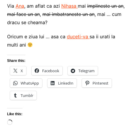
Via
Ana
, am aflat ca azi
Nihasa
mai
implineste un an
,
mai face un an
,
mai imbatraneste un an
, mai … cum
dracu se cheama?
Oricum e ziua lui … asa ca
duceti-va
sa ii urati la
multi ani
Share this:
X
Facebook
Telegram
WhatsApp
LinkedIn
Pinterest
Tumblr
Like this:
Loading…