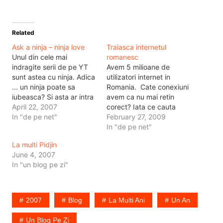
Related
Ask a ninja – ninja love
Traiasca internetul
Unul din cele mai
romanesc
indragite serii de pe YT
Avem 5 milioane de
sunt astea cu ninja. Adica
utilizatori internet in
... un ninja poate sa
Romania. Cate conexiuni
iubeasca? Si asta ar intra
avem ca nu mai retin
bine la intreaba-l pe
April 22, 2007
corect? Iata ce cauta
Nihasa, sau sex cu
In "de pe net"
oamenii pe internetul
February 27, 2009
Nihasa. Da chiar ...
romanesc, topul 100 al
In "de pe net"
Nihasa te-ai gandit sa
cuvintelor cheie ajunse in
La multi Pidjin
faci niste videouri .... mai
reteaua etarget. Si
June 4, 2007
mult sau mai putin? Dar…
vedem pe locul 4 femei,
In "un blog pe zi"
pe locul 6 futai cu minore.
Nihasa ... tot netul
romanesc cauta…
2007
Blog
La Multi Ani
Un An
Un Blog Pe Zi