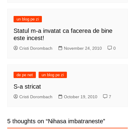
un blog pe zi
Statul m-a invatat ca facerea de bine
este incest!
Cristi Dorombach
November 24, 2010
0
de pe net
un blog pe zi
S-a stricat
Cristi Dorombach
October 19, 2010
7
5 thoughts on “
Nihasa imbatraneste
”